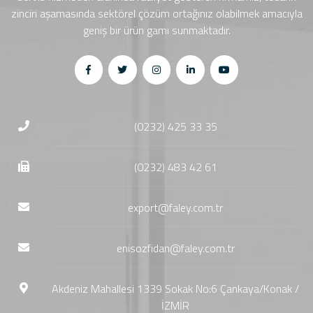
zinciri aşamasında sektörel çözüm ortağınız olabilmek amacıyla
geniş bir ürün gamı sunmaktadır.
(0232) 425 33 35
(0232) 483 42 61
export@faley.com.tr
enisozfidan@faley.com.tr
Akdeniz Mahallesi 1339 Sokak No:6 Çankaya/Konak /
İZMİR