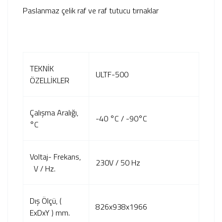
Paslanmaz çelik raf ve raf tutucu tırnaklar
TEKNİK
ULTF-500
ÖZELLİKLER
Çalışma Aralığı,
-40 °C / -90°C
°C
Voltaj- Frekans,
230V / 50 Hz
V / Hz.
Dış Ölçü, (
826x938x1966
ExDxY ) mm.