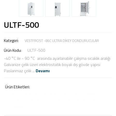
ULTF-500
Kategori:
VESTFROST -86C ULTRA DİKEY DONDURUCULAR
ULTF-500
Ürün Kodu:
-40 °C ile - 90 °C arasında ayarlanabilir çalışma sıcaklık aralığı
Galvanize çelik üzeri elektrostatik boyalı dış gövde yapısı
Paslanmaz çelik ...
Devamı
Ürün Etiketleri:
ULTF-500 Vestfrost Solutions Ultra dikey dondurucu
Vestfrost ultra dikey dondurucu
-86C Vestfrost dikey
dondurucu