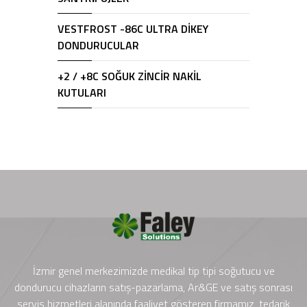
VESTFROST -86C ULTRA DİKEY
DONDURUCULAR
+2 / +8C SOĞUK ZİNCİR NAKİL
KUTULARI
İzmir genel merkezimizde medikal tip tipi soğutucu ve
dondurucu cihazların satış-pazarlama, Ar&GE ve satış sonrası
servis hizmetleri alanında faaliyet gösteren firmamız, tedarik