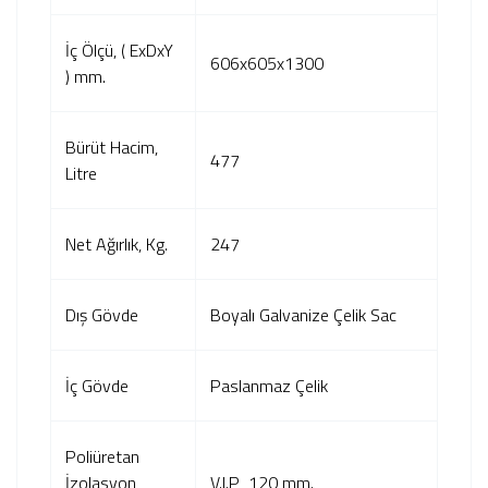
İç Ölçü, ( ExDxY
606x605x1300
) mm.
Bürüt Hacim,
477
Litre
Net Ağırlık, Kg.
247
Dış Gövde
Boyalı Galvanize Çelik Sac
İç Gövde
Paslanmaz Çelik
Poliüretan
İzolasyon
V.I.P 120 mm.